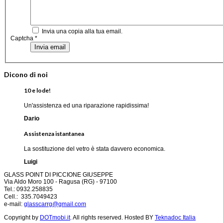
Invia una copia alla tua email.
Captcha
*
Invia email
Dicono di noi
10 e lode!
Un'assistenza ed una riparazione rapidissima!
Dario
Assistenza istantanea
La sostituzione del vetro è stata davvero economica.
Luigi
GLASS POINT DI PICCIONE GIUSEPPE
Via Aldo Moro 100 -
Ragusa (RG) -
97100
Tel.: 0932.258835
Cell.: 335.7049423
e-mail:
glasscarrg@gmail.com
Copyright by
DOTmobi.it
. All rights reserved. Hosted BY
Teknadoc Italia