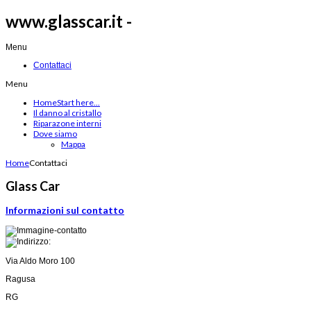
www.glasscar.it -
Menu
Contattaci
Menu
Home
Start here...
Il danno al cristallo
Riparazone interni
Dove siamo
Mappa
Home
Contattaci
Glass Car
Informazioni sul contatto
Via Aldo Moro 100
Ragusa
RG