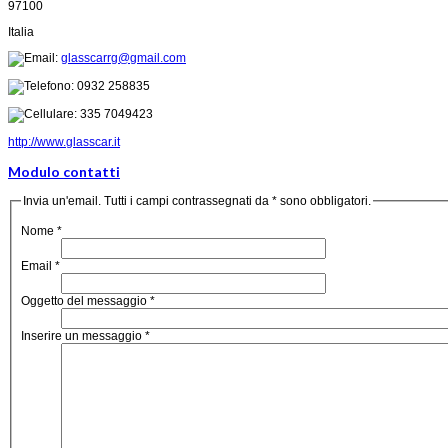
97100
Italia
glasscarrg@gmail.com
0932 258835
335 7049423
http://www.glasscar.it
Modulo contatti
Invia un'email. Tutti i campi contrassegnati da * sono obbligatori.
Nome
*
Email
*
Oggetto del messaggio
*
Inserire un messaggio
*