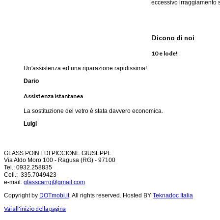
eccessivo irraggiamento s
Dicono di noi
10 e lode!
Un'assistenza ed una riparazione rapidissima!
Dario
Assistenza istantanea
La sostituzione del vetro è stata davvero economica.
Luigi
GLASS POINT DI PICCIONE GIUSEPPE
Via Aldo Moro 100 -
Ragusa (RG) -
97100
Tel.: 0932.258835
Cell.: 335.7049423
e-mail:
glasscarrg@gmail.com
Copyright by
DOTmobi.it
. All rights reserved. Hosted BY
Teknadoc Italia
Vai all'inizio della pagina