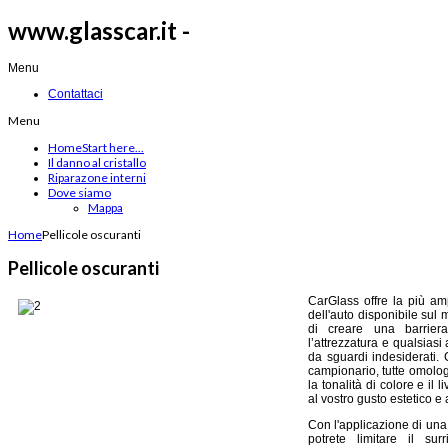
www.glasscar.it -
Menu
Contattaci
Menu
Home
Start here...
Il danno al cristallo
Riparazone interni
Dove siamo
Mappa
Home
Pellicole oscuranti
Pellicole oscuranti
CarGlass offre la più am
dell'auto disponibile sul
di creare una barriera
l’attrezzatura e qualsiasi
da sguardi indesiderati. C
campionario, tutte omolog
la tonalità di colore e il 
al vostro gusto estetico e
Con l'applicazione di una 
potrete limitare il su